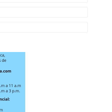
 o queso descremado.
escado asado ó cocinado (sin cuero)
N
o comer gelatinas de color rojo o morado,
 botellas de agua 2
as antes. Se debe realizar un nuevo
reatinina no se hayan alterado, si la
ltado de la creatinina (mayor al rango
nción
súmalo así el día anterior:
 antes del estudio
ó un frasco consuma la mitad del mismo.
oproteger al paciente. El protocolo de
os.
o menos 2 horas de anterioridad.