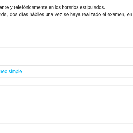
ente y telefónicamente en los horarios estipulados.
rde, dos días hábiles una vez se haya realizado el examen, en 
neo simple
es estudios:
mbar, sacrocoxis, sacroiliaca
be haber dormido por lo menos 6 horas antes del exame
ir con dos acompañantes adultos.
as siguientes recomendaciones: