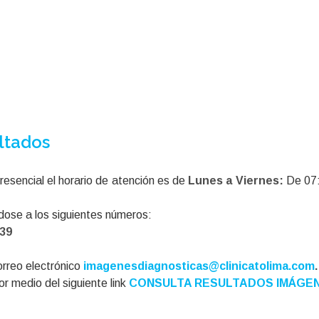
ltados
resencial el horario de atención es
de
Lunes a Viernes:
De 07:
dose a los siguientes números:
139
correo electrónico
imagenesdiagnosticas@clinicatolima.com
.
r medio del siguiente link
CONSULTA RESULTADOS IMÁGE