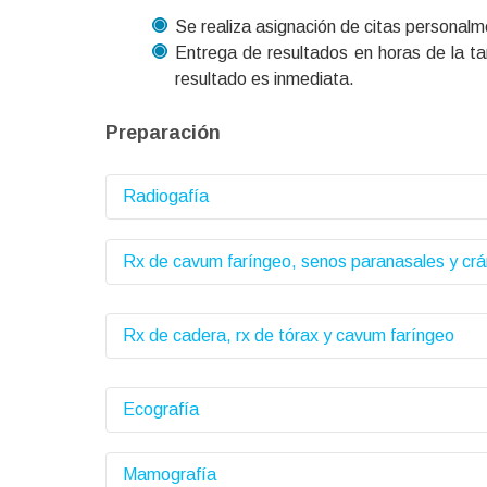
Se realiza asignación de citas personalm
Entrega de resultados en horas de la ta
resultado es inmediata.
Preparación
Radiogafía
Rx de cavum faríngeo, senos paranasales y crá
Esta preparación aplica para los siguient
Columna Lumbosacra, Dorso-lumbar, lu
Rx de cadera, rx de tórax y cavum faríngeo
Para menores de tres años el niño no de
Test de escoliosis
Abdomen Simple
Ecografía
Los niños menores de 6 años deben asist
El paciente debe cumplir estrictamente l
Mamografía
No aplicar cremas.