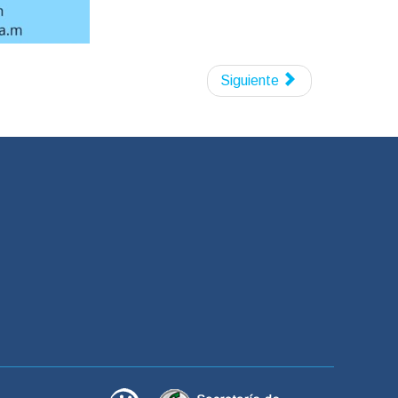
as, pacientes con insuficiencia renal o
rucción intestinal, megacolon congénito,
Siguiente
e encuentran en estado de embarazo o si