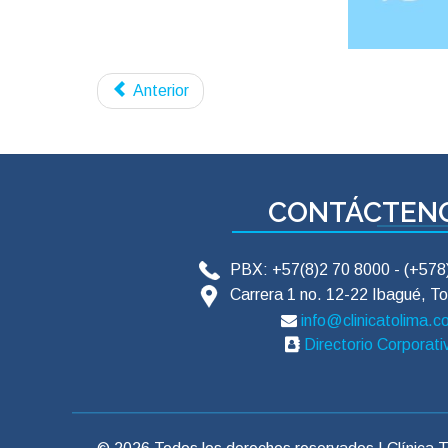
Contraindicaciones:
No administrar el 
Ingerir un sobre de 600 miligramos de
cardiaca, desbalances electrolíticos, h
o Aorta abdomin
hiperfosfatemia o hipocalemia.
o Hepático
Anterior
Recomendación:
Las mujeres siempre d
existe la posibilidad de estarlo.
CONTÁCTEN
PBX: +57(8)2 70 8000 - (+57
Carrera 1 no. 12-22 Ibagué, To
info@clinicatolima.
Directorio Corporati