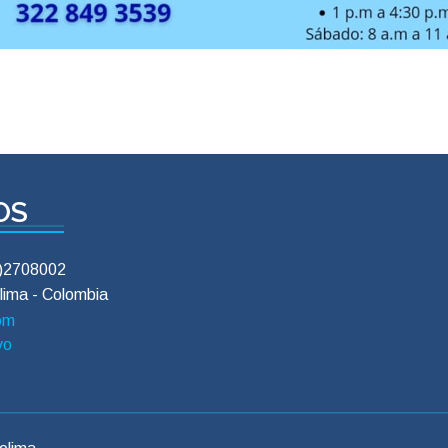
enema a niños menores de 12 años, mujeres embarazad
 N-Acetil cisteína en vaso con agua 6 horas antes del examen
ipernatremia, nauseas, vómitos, dolor abdominal, obst
al
eben informar a su Médico o Tecnólogo de Rayos X si s
OS
8)2708002
lima - Colombia
com
vo