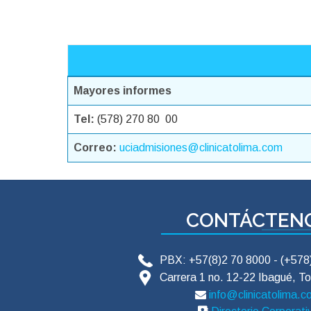
Mayores informes
Tel:
(578) 270 80 00
Correo:
uciadmisiones@clinicatolima.com
CONTÁCTEN
PBX: +57(8)2 70 8000 - (+57
Carrera 1 no. 12-22 Ibagué, To
info@clinicatolima.