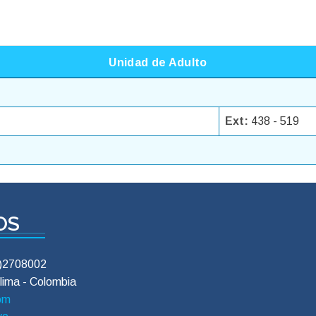
Unidad de Adulto
Ext:
438 - 519
OS
8)2708002
lima - Colombia
com