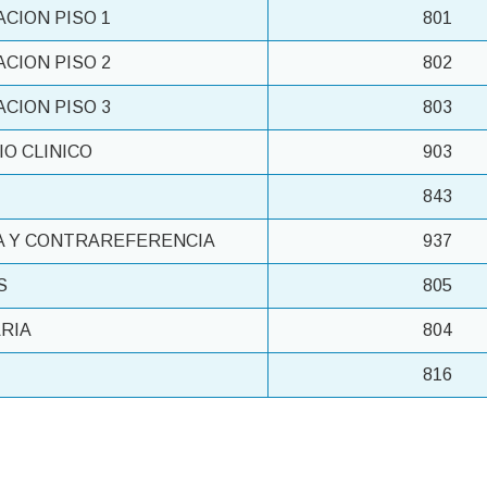
CION PISO 1
801
CION PISO 2
802
CION PISO 3
803
O CLINICO
903
843
A Y CONTRAREFERENCIA
937
S
805
RIA
804
816