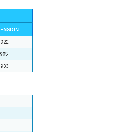
ENSION
922
905
933
N