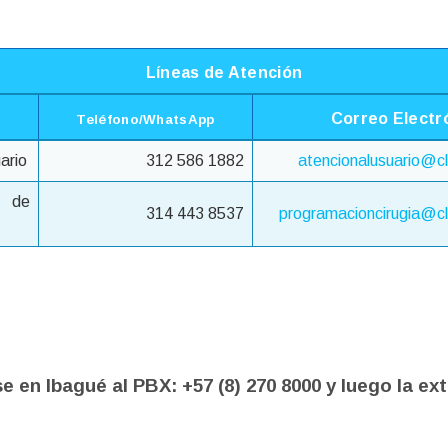
Líneas de Atención
Correo Electr
Teléfono/WhatsApp
ario
312 586 1882
atencionalusuario@cl
n de
314 443 8537
programacioncirugia@cl
en Ibagué al PBX: +57 (8) 270 8000 y luego la ex